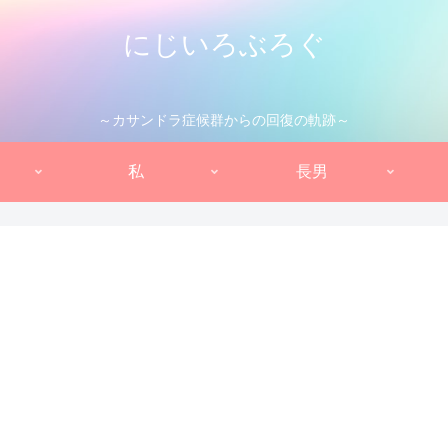
にじいろぶろぐ
～カサンドラ症候群からの回復の軌跡～
私
長男