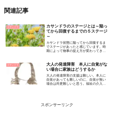
関連記事
カサンドラのステージとは～陥っ
カサンドラ
てから回復するまでの５ステージ
～
カサンドラ状態に陥ってから回復するま
でステージがあったと感じています。時
期によって物事の捉え方が変わってきた
なぁ、と。大きく分けて５つのステージ
を紹介しました。参考にしてみてくださ
い。
大人の発達障害 本人に自覚がな
カサンドラ
い場合に家族はどうするか
大人の発達障害の支援は難しい。本人に
自覚があっても難しいのに、自覚が無い
場合は尚更難しいと思う。福祉の介入が
必要だと思います。
スポンサーリンク