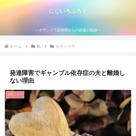
にじいろぶろぐ
～カサンドラ症候群からの回復の軌跡～
ホーム
私
カサンドラ
発達障害でギャンブル依存症の夫と離婚し
ない理由
カサンドラ