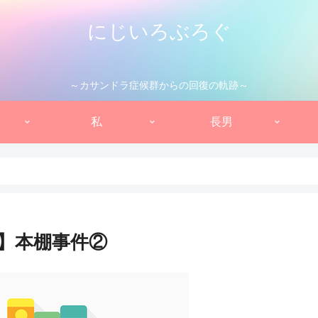
にじいろぶろぐ
～カサンドラ症候群からの回復の軌跡～
私
長男
】本棚事件②