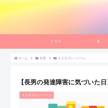
ＴＯＰ
夫
ホーム
長男
ＡＳＤグレーゾーン
【長男の発達障害に気づいた日
ＡＳＤグレーゾーン