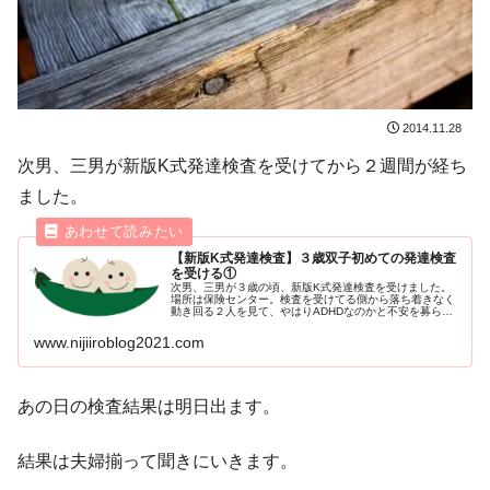
2014.11.28
次男、三男が新版K式発達検査を受けてから２週間が経ち
ました。
【新版K式発達検査】３歳双子初めての発達検査
を受ける①
次男、三男が３歳の頃、新版K式発達検査を受けました。
場所は保険センター。検査を受けてる側から落ち着きなく
動き回る２人を見て、やはりADHDなのかと不安を募らせ
る私です…
www.nijiiroblog2021.com
あの日の検査結果は明日出ます。
結果は夫婦揃って聞きにいきます。