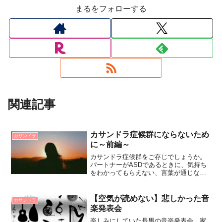
まるをフォローする
関連記事
カサンドラ症候群にならないため
カサンドラ
に～前編～
カサンドラ症候群をご存じでしょうか。
パートナーがASDであるときに、気持ち
をわかってもらえない、言葉が通じない
などの理由で、心身に不調が出ることを
言います。私はカサンドラでした。でも
今は違う…と思いたい。カサンドラにな
【空気が読めない】悲しかった音
カサンドラ
らないために考えたことを書いていま
楽発表会
す。
楽しみにしていた長男の音楽発表会。家