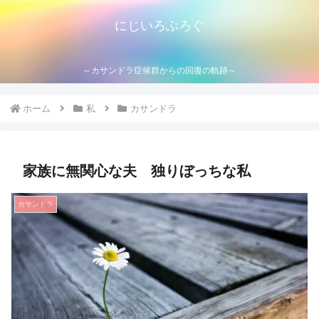
にじいろぶろぐ
～カサンドラ症候群からの回復の軌跡～
ホーム
私
カサンドラ
家族に無関心な夫 独りぼっちな私
カサンドラ