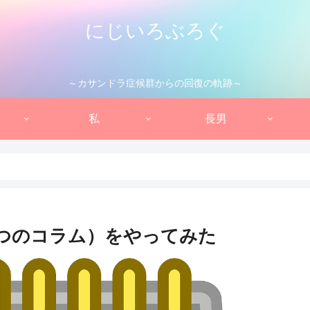
にじいろぶろぐ
～カサンドラ症候群からの回復の軌跡～
私
長男
つのコラム）をやってみた