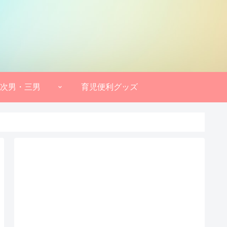
次男・三男
育児便利グッズ