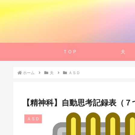
ＴＯＰ
夫
ホーム
夫
ＡＳＤ
【精神科】自動思考記録表（７
ＡＳＤ