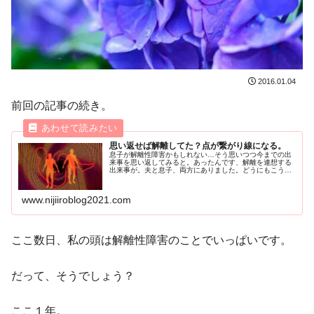
2016.01.04
前回の記事の続き。
思い返せば解離してた？点が繋がり線になる。
息子が解離性障害かもしれない…そう思いつつ今までの出
来事を思い返してみると。あったんです、解離を連想する
出来事が。夫と息子、両方にありました。どうにもこうに
も気になる私は、病院に問い合わせてみることに。
www.nijiiroblog2021.com
ここ数日、私の頭は解離性障害のことでいっぱいです。
だって、そうでしょう？
ここ１年。