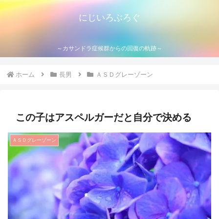
にじいろぶろぐ
～カサンドラ症候群からの回復の軌跡～
ホーム
長男
ＡＳＤグレーゾーン
この子はアスペルガーだと自分で決める
ＡＳＤグレーゾーン