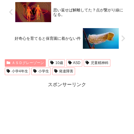
思い返せば解離してた？点が繋がり線に
なる。
好奇心を育てると保育園に着かない件
ＡＳＤグレーゾーン
10歳
ASD
児童精神科
小学4年生
小学生
発達障害
スポンサーリンク