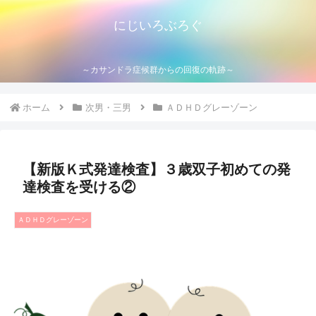
にじいろぶろぐ
～カサンドラ症候群からの回復の軌跡～
ホーム
次男・三男
ＡＤＨＤグレーゾーン
【新版Ｋ式発達検査】３歳双子初めての発
達検査を受ける②
ＡＤＨＤグレーゾーン