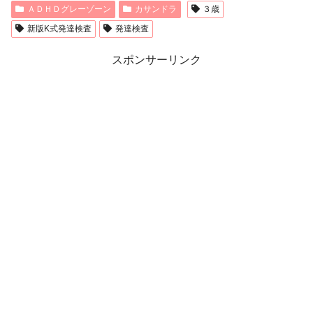
ＡＤＨＤグレーゾーン
カサンドラ
３歳
新版K式発達検査
発達検査
スポンサーリンク