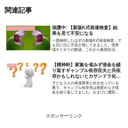
関連記事
保護中: 【新版K式発達検査】結
ＡＤＨＤグレーゾーン
果を見て不安になる
一度納得したはずの新版K式発達検査。で
も日に日に不安が増してきました。境界
域ギリギリの数値、これから集団生活に
入るとどうなるんだろうか。この不安を
消したくて保健センターに電話して質問
責めにする私です…
【精神科】家族を省みず借金を繰
ADHD
り返すギャンブル依存症夫と共依
存かもしれないとカサンドラ化す
る私
子ども３人の発達障害と向き合っている
裏で、ギャンブル依存夫は相変わらず借
金を繰り返してました。おまけに通院も1
人じゃ危うく、私は常にいっぱいいっぱ
い。自分は共依存なのではないかと混乱
し、益々カサンドラ化していくのでし
た。
スポンサーリンク