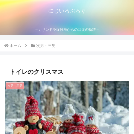
にじいろぶろぐ
～カサンドラ症候群からの回復の軌跡～
ホーム
次男・三男
トイレのクリスマス
次男・三男