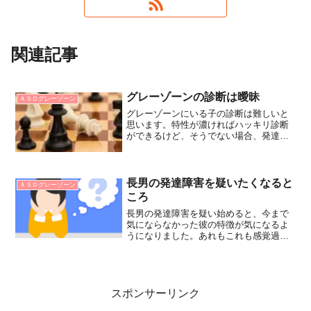
関連記事
グレーゾーンの診断は曖昧
ＡＳＤグレーゾーン
グレーゾーンにいる子の診断は難しいと
思います。特性が濃ければハッキリ診断
ができるけど、そうでない場合、発達障
害のグレーゾーンにいるのか、別の疾患
でそう見えるのか、時期的なものでそう
見えるのか…病院に行っても答えは曖昧
なことが多いかもしれません。
長男の発達障害を疑いたくなると
ＡＳＤグレーゾーン
ころ
長男の発達障害を疑い始めると、今まで
気にならなかった彼の特徴が気になるよ
うになりました。あれもこれも感覚過敏
だろうし、あれはこだわりだろう…気に
なり始めたことを箇条書きにしてまとめ
ています。
スポンサーリンク