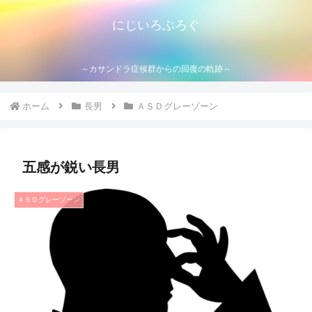
にじいろぶろぐ
～カサンドラ症候群からの回復の軌跡～
ホーム
長男
ＡＳＤグレーゾーン
五感が鋭い長男
ＡＳＤグレーゾーン