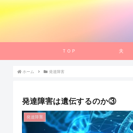
ＴＯＰ
夫
ホーム
発達障害
発達障害は遺伝するのか③
発達障害