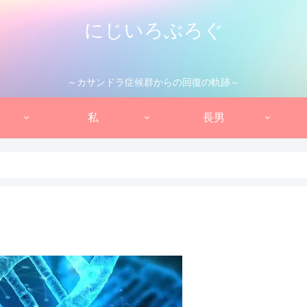
にじいろぶろぐ
～カサンドラ症候群からの回復の軌跡～
私
長男