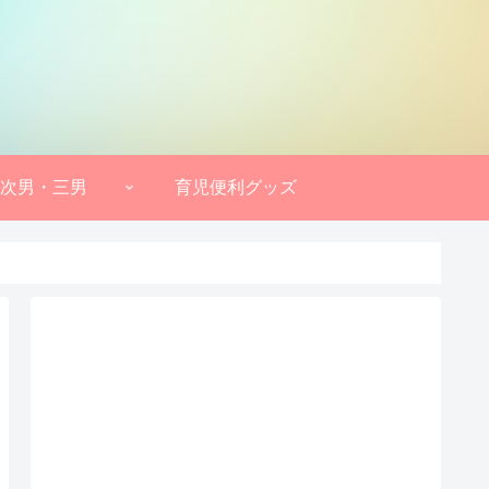
次男・三男
育児便利グッズ