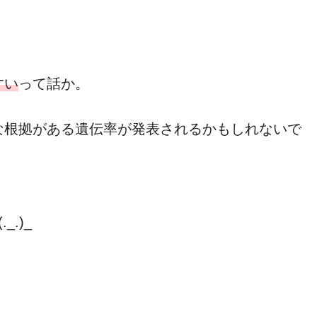
すい
って話か。
な根拠がある遺伝率が発表されるかもしれないで
.)_