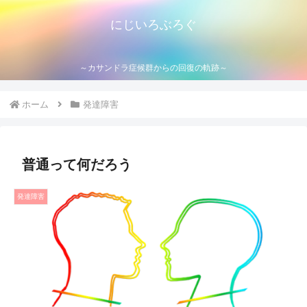
にじいろぶろぐ
～カサンドラ症候群からの回復の軌跡～
ホーム
発達障害
普通って何だろう
発達障害