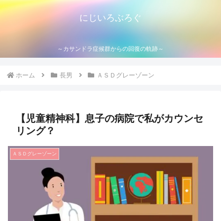
にじいろぶろぐ
～カサンドラ症候群からの回復の軌跡～
ホーム
長男
ＡＳＤグレーゾーン
【児童精神科】息子の病院で私がカウンセ
リング？
ＡＳＤグレーゾーン