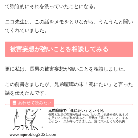
て強迫的にそれを洗っていたことになる。
ニコ先生は、この話をメモをとりながら、うんうんと聞い
てくれていました。
被害妄想が強いことを相談してみる
更に私は、長男の被害妄想が強いことを相談しました。
この前書きましたが、兄弟喧嘩の末「死にたい」と言った
話を伝えたんです。
兄弟喧嘩で「死にたい」という兄
長男と次男の喧嘩が始まった。幼い弟に挑発を繰り返す兄
を見ていられず私が叱ると、長男は「死にたい」と。する
とそこへ、夫が帰ってきました。急に大人しくなる長男。
あんなに興奮していたのに何故だろう。父親との微妙な距
離を感じます。
www.nijiiroblog2021.com