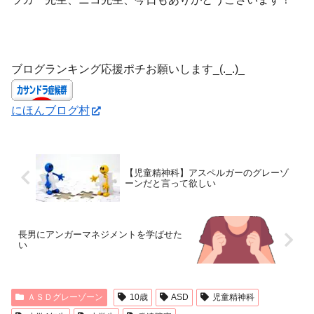
ブログランキング応援ポチお願いします_(._.)_
にほんブログ村
【児童精神科】アスペルガーのグレーゾ
ーンだと言って欲しい
長男にアンガーマネジメントを学ばせた
い
ＡＳＤグレーゾーン
10歳
ASD
児童精神科