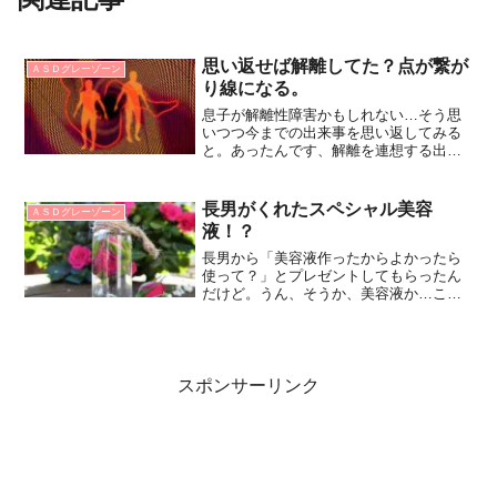
思い返せば解離してた？点が繋が
ＡＳＤグレーゾーン
り線になる。
息子が解離性障害かもしれない…そう思
いつつ今までの出来事を思い返してみる
と。あったんです、解離を連想する出来
事が。夫と息子、両方にありました。ど
うにもこうにも気になる私は、病院に問
い合わせてみることに。
長男がくれたスペシャル美容
ＡＳＤグレーゾーン
液！？
長男から「美容液作ったからよかったら
使って？」とプレゼントしてもらったん
だけど。うん、そうか、美容液か…これ
使うのか…うーーーーーーん…
スポンサーリンク