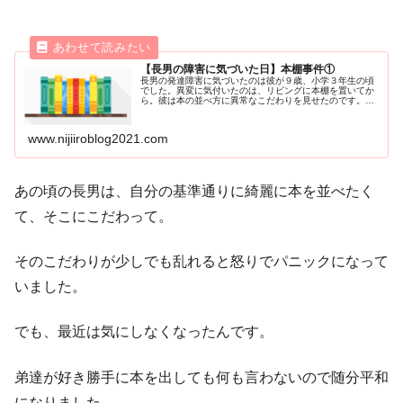
【長男の障害に気づいた日】本棚事件①
長男の発達障害に気づいたのは彼が９歳、小学３年生の頃
でした。異変に気付いたのは、リビングに本棚を置いてか
ら。彼は本の並べ方に異常なこだわりを見せたのです。こ
れは私が息子の障害に初めて気づいた日。普通の育児から
特別な育児に切り替わった思い出深ReadMore ...
www.nijiiroblog2021.com
あの頃の長男は、自分の基準通りに綺麗に本を並べたく
て、そこにこだわって。
そのこだわりが少しでも乱れると怒りでパニックになって
いました。
でも、最近は気にしなくなったんです。
弟達が好き勝手に本を出しても何も言わないので随分平和
になりました。