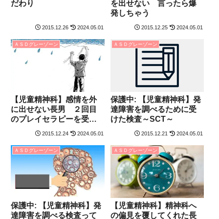
だわり
を出せない 言ったら爆
発しちゃう
2015.12.26
2024.05.01
2015.12.25
2024.05.01
ＡＳＤグレーゾーン
ＡＳＤグレーゾーン
【児童精神科】感情を外
保護中: 【児童精神科】発
に出せない長男 ２回目
達障害を調べるために受
のプレイセラピーを受け
けた検査～SCT～
る
2015.12.24
2024.05.01
2015.12.21
2024.05.01
ＡＳＤグレーゾーン
ＡＳＤグレーゾーン
保護中: 【児童精神科】発
【児童精神科】精神科へ
達障害を調べる検査って
の偏見を覆してくれた長