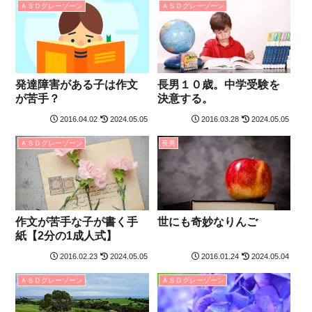
ＡＳＤグレーゾーン
ＡＳＤグレーゾーン
発達障害がある子は作文
長男１０歳。中学受験を
が苦手？
決意する。
2016.04.02
2024.05.05
2016.03.28
2024.05.05
ＡＳＤグレーゾーン
長男
作文が苦手な子が書く手
世にも奇妙なりんご
紙【2分の1成人式】
2016.02.23
2024.05.05
2016.01.24
2024.05.04
ＡＳＤグレーゾーン
ＡＳＤグレーゾーン