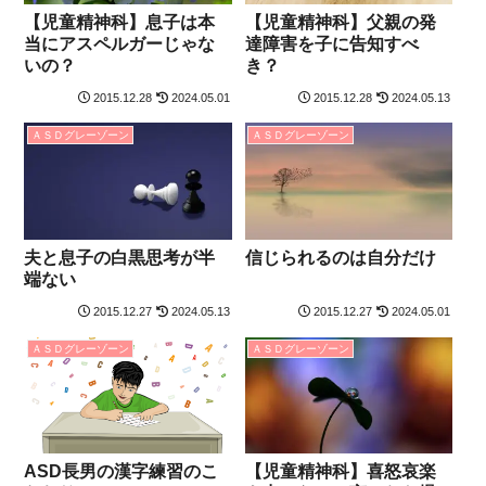
【児童精神科】息子は本
【児童精神科】父親の発
当にアスペルガーじゃな
達障害を子に告知すべ
いの？
き？
2015.12.28
2024.05.01
2015.12.28
2024.05.13
ＡＳＤグレーゾーン
ＡＳＤグレーゾーン
夫と息子の白黒思考が半
信じられるのは自分だけ
端ない
2015.12.27
2024.05.13
2015.12.27
2024.05.01
ＡＳＤグレーゾーン
ＡＳＤグレーゾーン
ASD長男の漢字練習のこ
【児童精神科】喜怒哀楽