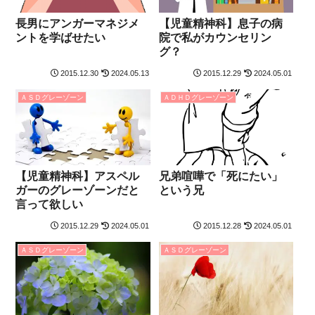
長男にアンガーマネジメ
【児童精神科】息子の病
ントを学ばせたい
院で私がカウンセリン
グ？
2015.12.30
2024.05.13
2015.12.29
2024.05.01
ＡＳＤグレーゾーン
ＡＤＨＤグレーゾーン
【児童精神科】アスペル
兄弟喧嘩で「死にたい」
ガーのグレーゾーンだと
という兄
言って欲しい
2015.12.29
2024.05.01
2015.12.28
2024.05.01
ＡＳＤグレーゾーン
ＡＳＤグレーゾーン