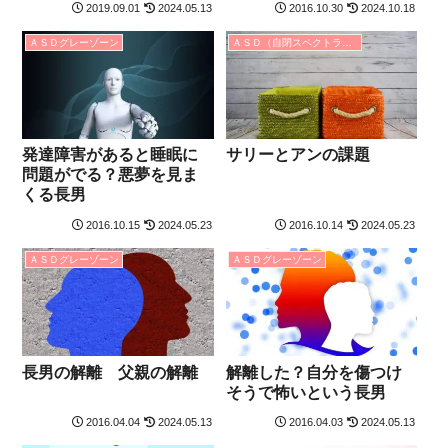
2019.09.01
2024.05.13
2016.10.30
2024.10.18
ＡＳＤグレーゾーン
ＡＳＤ（自閉スペクトラム症）
発達障害があると睡眠に
サリーとアンの課題
問題がでる？悪夢を見ま
くる長男
2016.10.15
2024.05.23
2016.10.14
2024.05.23
ＡＳＤグレーゾーン
ＡＳＤグレーゾーン
長男の解離 父親の解離
解離した？自分を傷つけ
そうで怖いという長男
2016.04.04
2024.05.13
2016.04.03
2024.05.13